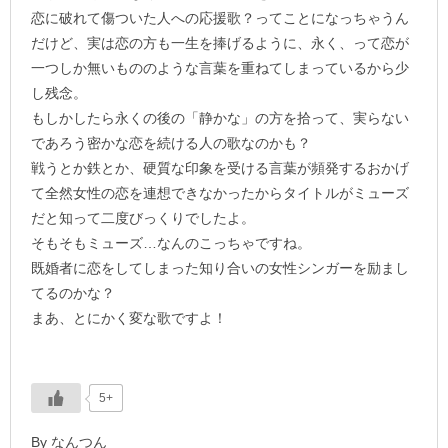
恋に破れて傷ついた人への応援歌？ってことになっちゃうん
だけど、実は恋の方も一生を捧げるように、永く、って恋が
一つしか無いもののような言葉を重ねてしまっているから少
し残念。
もしかしたら永くの後の「静かな」の方を拾って、実らない
であろう密かな恋を続ける人の歌なのかも？
戦うとか鉄とか、硬質な印象を受ける言葉が頻発するおかげ
て全然女性の恋を連想できなかったからタイトルがミューズ
だと知って二度びっくりでしたよ。
そもそもミューズ…なんのこっちゃですね。
既婚者に恋をしてしまった知り合いの女性シンガーを励まし
てるのかな？
まあ、とにかく変な歌ですよ！
5+
By なんつん