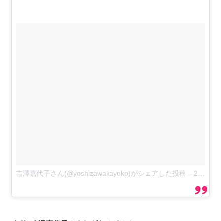
吉澤嘉代子さん(@yoshizawakayoko)がシェアした投稿
–
2018年 3月月1日午前2時09分PST