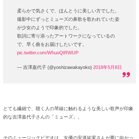
柔らかで気さくで、ほんとうに美しい方でした。
撮影中にずっとミューズの鼻歌を歌われていた姿
が少女のようで印象的でした。
歌詞に寄り添ったアートワークになっているの
で、早く曲をお届けしたいです。
pic.twitter.com/WhuoQtRWUP
— 吉澤嘉代子 (@yoshizawakayoko)
2018年5月8日
とても繊細で、聴く人の琴線に触れるような美しい歌声が印象
的な吉澤嘉代子さんの「ミューズ」。
そのミュージックビデオは、女優の安達祐実さんが夢に向かっ