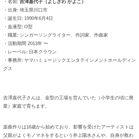
・名前:
吉澤嘉代子（よしざわ かよこ）
・出身: 埼玉県川口市
・誕生日: 1990年6月4日
・血液型: O型
・職業: シンガーソングライター、作詞家、作曲家
・活動期間 2013年 〜
・レーベル: 日本クラウン
・事務所: ヤマハミュージックエンタテインメントホールディン
グス
吉澤嘉代子さんは、金型の工場を営んでいた（小学生の頃に廃
業）家庭で育ちます。
楽曲作りは16歳から始めており、影響を受けたアーティストは
父親がよくモノマネをするという井上陽水さんや、
自身が救わ