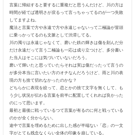
言葉に帰結すると要するに重複だと思うんだけど、川の方は
時間が経てば透明さが戻るって言っちゃってるのが一つ失敗
してますよね。
魔法と言葉で方や永遠で方や永遠じゃないって二極論が冒頭
に乗っかってるのも文脈として渋滞してる。
川の濁りは永遠じゃなくて、磨いた鉄の輝きは傷を刻んだ分
だけ永遠だって言う二極論も一応は成り立つけど、多分書い
た当人はそこには気づいていないだろう。
磨いて輝いたと思っていたらそれは実は傷だったって言うの
が多分本当に言いたい方のオチなんだろうけど、雨と川の表
現の方も捨て切れなかったのかな？
どちらかに表現を絞って、恋とかの捨て文字を無くして、も
う少し状況が伝わる言葉を前半に配置してくれれば良かった
のにって思います。
最初と最後に戦っているつて言葉が有るのに何と戦っている
のかが全く分からない。
途中で言葉を埋めるために出した感が半端ない「恋」の一文
字がとても残念なくらい全体の印象を崩している。