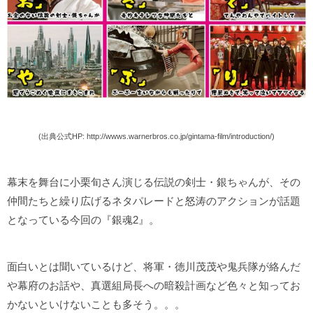
(出典公式HP: http://wwws.warnerbros.co.jp/gintama-film/introduction/)
幕末を舞台に小栗旬さん演じる伝説の剣士・銀ちゃんが、その
仲間たちと繰り広げるネタパレードと怒涛のアクションが話題
となっている今回の『銀魂2』。
面白いとは聞いているけど、将軍・徳川茂茂や鬼兵隊が絡んだ
や幕府のお話や、真選組局長への暗殺計画など色々と知ってお
かないといけないことも多そう。。。