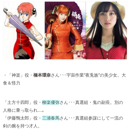
・「神楽」役・
橋本環奈
さん･･･宇宙作業”夜兎族”の美少女。大
食＆怪力
「土方十四郎」役・
柳楽優弥
さん･･･真選組・鬼の副長。別の
人格に乗っ取られ…｡
「伊藤鴨太郎」役・
三浦春馬
さん･･･真選組参謀にして一流の
剣の腕を持つ才人。