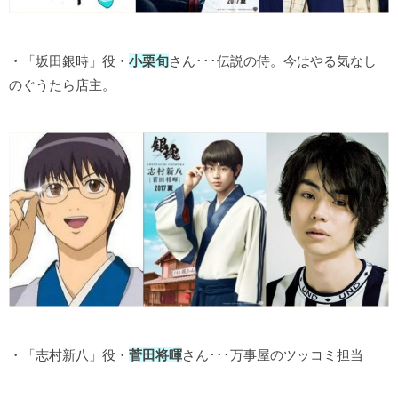
・「坂田銀時」役・
小栗旬
さん･･･伝説の侍。今はやる気なし
のぐうたら店主。
・「志村新八」役・
菅田将暉
さん･･･万事屋のツッコミ担当