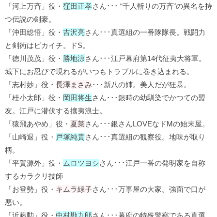
「河上万斉」役・
窪田正孝
さん･･･ “千人斬りの万斉”の異名を持
つ伝説の剣豪。
「沖田総悟」役・
吉沢亮
さん･･･真選組の一番隊隊長。戦闘力
と剣術はピカイチ。ドS。
「徳川茂茂」役・
勝地涼
さん･･･江戸幕府第14代征夷大将軍。
城下にお忍びで現れるがいつもトラブルに巻き込まれる。
「志村妙」役・
長澤まさみ
･･･新八の姉。美人だが狂暴。
「桂小太郎」役・
岡田将生
さん･･･銀時の幼馴染でかつての盟
友。江戸に潜伏する攘夷浪士。
「猿飛あやめ」役・
夏菜
さん･･･銀さんLOVEなドMの始末屋。
「山崎退」役・
戸塚純貴
さん･･･真選組の観察役。地味が取り
柄。
「平賀源外」役・
ムロツヨシ
さん･･･江戸一番の発明家を自称
するカラクリ技師
「お登勢」役・
キムラ緑子
さん･･･万事屋の大家。強面で口が
悪い。
「近藤勲」役・
中村勘九郎
さん･･･幕府の特殊警察である真選