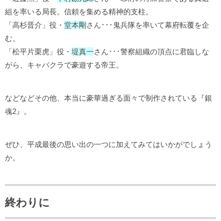
組を率いる局長。信頼を集める精神的支柱。
「高杉晋介」役・
堂本剛
さん･･･鬼兵隊を率いて幕府転覆を企
む。
「松平片栗虎」役・
堤真一
さん･･･警察組織の頂点に君臨しな
がら、キャバクラで豪遊する帝王。
などなどその他、本当に豪華過ぎる面々で制作されている『銀
魂2』。
ぜひ、平成最後の思い出の一つに加えてみてはいかがでしょう
か。
終わりに