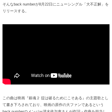
そんなback numberが8月22日にニューシングル「大不正解」を
リリースする。
この曲は映画『銀魂２ 掟は破るためにこそある』の主題歌とし
て書き下ろされており、映画の原作の大ファンであるという
back numberのメンバー清水依与吏さんが作詞・作曲を担当し