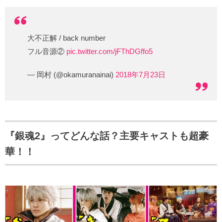
大不正解 / back number
フル音源②
pic.twitter.com/jFThDGffo5
— 岡村 (@okamuranainai)
2018年7月23日
『銀魂2』ってどんな話？主要キャストも超豪
華！！