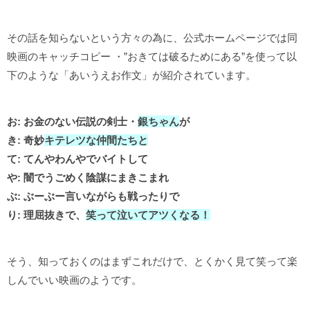
その話を知らないという方々の為に、公式ホームページでは同
映画のキャッチコピー ・”おきては破るためにある”を使って以
下のような「あいうえお作文」が紹介されています。
お: お金のない伝説の剣士・
銀ちゃん
が
き: 奇妙
キテレツな仲間たちと
て: てんやわんやでバイトして
や: 闇でうごめく陰謀にまきこまれ
ぶ: ぶーぶー言いながらも戦ったりで
り: 理屈抜きで、
笑って泣いてアツくなる！
そう、知っておくのはまずこれだけで、とくかく見て笑って楽
しんでいい映画のようです。