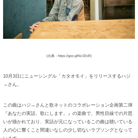
(出典：https://goo.gl/Nz1EoR)
10月3日にニューシングル「カタオモイ」をリリースするハジ
→さん。
この曲はハジ→さんと歌ネットのコラボレーション企画第二弾
『あなたの実話、歌にします。』の楽曲で、男性目線での片思
いが描かれており、実話が元になっているこの曲は聴いている
人の心に響くこと間違いなしの少し切ないラブソングとなって