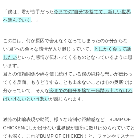
「僕は、君が苦手だった
今までの“自分”を捨てて、新しい世界
へ進んでいく
。」
この曲は、何が原因で会えなくなってしまったのか分からな
い“君”への色々な感情が入り混じっていて、
とにかく会って話
したい
といった感情が伝わってくるものとなっているように思
います。
君との信頼関係や絆を信じ続けている僕の純粋な想いが伝わっ
てくる反面、もうどうすることも出来ないことは心の奥底では
分かっていて、そんな
今までの自分を捨て一歩踏み出さなけれ
ばいけないという想い
が感じられます。
独特の比喩表現や助詞、様々な時制や距離感など、BUMP OF
CHICKENにしか出せない世界観が随所に散りばめられていてと
ても深く、これぞBUMP OF CHICKEN！と、ファンやリスナー