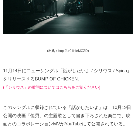
(出典：http://ur0.link/MCZD)
11月14日にニューシングル「話がしたいよ / シリウス / Spica」
をリリースするBUMP OF CHICKEN。
(「シリウス」の歌詞についてはこちらをご覧ください)
このシングルに収録されている「話がしたいよ」は、10月19日
公開の映画『億男』の主題歌として書き下ろされた楽曲で、映
画とのコラボレーションMVがYouTubeにて公開されている。