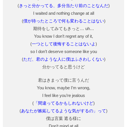
(
きっと分かってる、多分当たり前のことなんだ
)
I waited and nothing change at all
(
僕が待ったところで何も変わることはない
)
期待をしてみてもきっと… uh…
You know I don’t regret any of it,
(
一つとして後悔することはないよ
)
so I don’t deserve someone like you
(
ただ、君のような人に僕はふさわしくない
)
分かってると思うけど
君はきまって僕に言うんだ
You know, maybe I’m wrong,
I feel like you’re jealous
(
「間違ってるかもしれないけど
)
(
あなたが嫉妬してるような気がするの」って
)
僕は言葉 遮る様に
Don’t mind at all