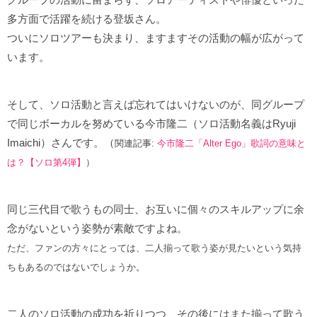
多方面で活躍を続ける登坂さん。
ついにソロツアーも決まり、ますますその活動の幅が広がって
います。
そして、ソロ活動と言えば忘れてはいけないのが、同グループ
で同じボーカルを努めている今市隆二（ソロ活動名義はRyuji
Imaichi）さんです。（
関連記事:
今市隆二「Alter Ego」歌詞の意味と
は？【ソロ第4弾】
）
同じ三代目で歌うもの同士、お互いに個々のスキルアップに余
念がないという姿勢が素敵ですよね。
ただ、ファンの方々にとっては、二人揃って歌う姿が見たいという気持
ちもあるのではないでしょうか。
二人のソロ活動の成功を祈りつつ、その後にはまた揃って歌う