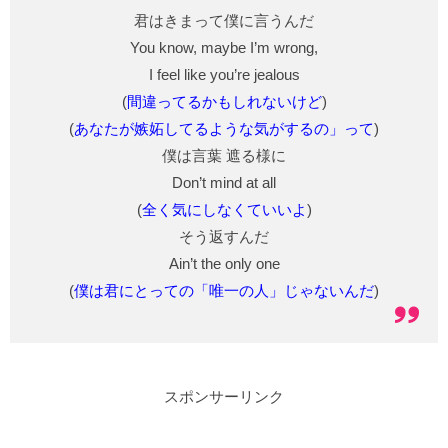
君はきまって僕に言うんだ
You know, maybe I’m wrong,
I feel like you’re jealous
(
間違って
るかもしれないけど
)
(
あなたが嫉妬してるような気がするの」って
)
僕は言葉 遮る様に
Don’t mind at all
(
全く気にしなくていいよ
)
そう返すんだ
Ain’t the only one
(
僕は君にとっての「唯一の人」じゃないんだ
)
スポンサーリンク