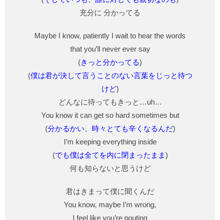
充分に 分かってる
Maybe I know, patiently I wait to hear the words
that you’ll never ever say
(
きっと分かってる
)
(
僕は君が決して言うことのない言葉をじっと待つ
けど
)
どんなに待ってもきっと…uh…
You know it can get so hard sometimes but
(
分かるかい、時々とても辛くなるんだ
)
I’m keeping everything inside
(
でも僕は全てを内に閉まったまま
)
何も知らないと思うけど
君はきまって僕に聞くんだ
You know, maybe I’m wrong,
I feel like you’re pouting