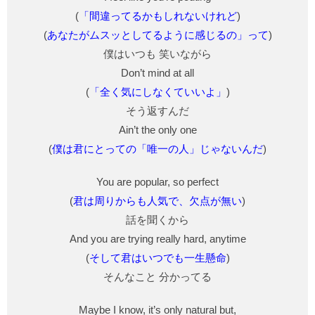
(
「間違ってるかもしれないけれど
)
(
あなたがムスッとしてるように感じるの」って
)
僕はいつも 笑いながら
Don’t mind at all
(
「全く気にしなくていいよ」
)
そう返すんだ
Ain’t the only one
(
僕は君にとっての「唯一の人」じゃないんだ
)
You are popular, so perfect
(
君は周りからも人気で、欠点が無い
)
話を聞くから
And you are trying really hard, anytime
(
そして君はいつでも一生懸命
)
そんなこと 分かってる
Maybe I know, it’s only natural but,