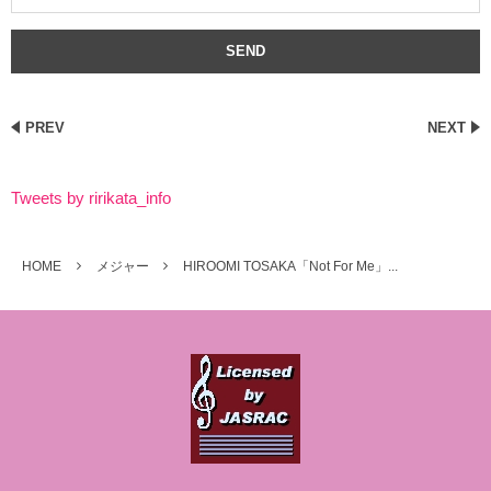
PREV
NEXT
Tweets by ririkata_info
HOME
メジャー
HIROOMI TOSAKA「Not For Me」...