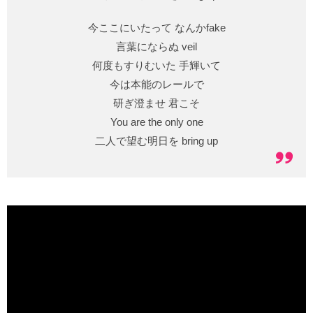
今ここにいたって なんかfake
言葉にならぬ veil
何度もすりむいた 手輝いて
今は本能のレールで
研ぎ澄ませ 君こそ
You are the only one
二人で望む明日を bring up