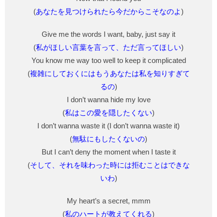
(
あなたを見つけられたら今だからこそなのよ
)
Give me the words I want, baby, just say it
(
私がほしい言葉を言って、ただ言ってほしい
)
You know me way too well to keep it complicated
(
複雑にしておくにはもうあなたは私を知りすぎて
るの
)
I don’t wanna hide my love
(
私はこの愛を隠したくない
)
I don’t wanna waste it (I don’t wanna waste it)
(
無駄にもしたくないの
)
But I can’t deny the moment when I taste it
(
そして、それを味わった時には拒むことはできな
いわ
)
My heart’s a secret, mmm
(
私のハートが教えてくれる
)