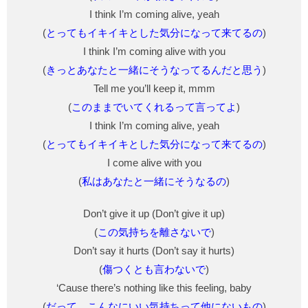
I think I’m coming alive, yeah
(
とってもイキイキとした気分になって来てるの
)
I think I’m coming alive with you
(
きっとあなたと一緒にそうなってるんだと思う
)
Tell me you’ll keep it, mmm
(
このままでいてくれるって言ってよ
)
I think I’m coming alive, yeah
(
とってもイキイキとした気分になって来てるの
)
I come alive with you
(
私はあなたと一緒にそうなるの
)
Don’t give it up (Don’t give it up)
(
この気持ちを離さないで
)
Don’t say it hurts (Don’t say it hurts)
(
傷つくとも言わないで
)
‘Cause there’s nothing like this feeling, baby
(
だって、こんなにいい気持ちって他にないもの
)