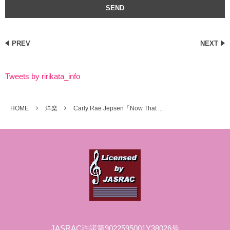
PREV
NEXT
Tweets by ririkata_info
HOME
洋楽
Carly Rae Jepsen「Now That ...
JASRAC許諾第9022595001Y38026号