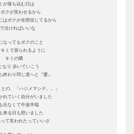
ミが落ち込む日は
とボクが笑わせるから
にはボクが全部信じてるから
人で泣ければいいな
になってもボクのこと
なキミで居られるように
キミの隣
となり 歩いていこう
ち終わり同じ道へと『愛』
ミとの、「ハジメマシテ。。」
かれていく自分がいました
も出なくて中途半端
も来る日も想いました
ねって笑われたっていいさ