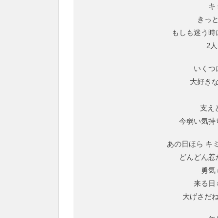
キ
きっ
もしも迷う時
2
いくつ
大好き
支え
今弱い気持
あの日ほら キ
どんどん惹
勇気
来る日
大げさだ