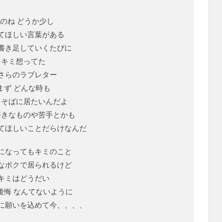
のね どうか少し
てほしい言葉がある
書き足していくたびに
キミ想ってた
さらのラブレター
まず どんな時も
もそばに居たいんだよ
好きなものや苦手とかも
てほしいことだらけなんだ
になってもキミのこと
なボクで居られるけど
キミはどうだい
後悔 なんてないように
に願いを込めて今、、、、