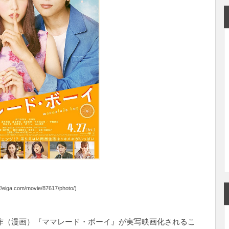
//eiga.com/movie/87617/photo/)
の名作（漫画）『ママレード・ボーイ』が実写映画化されるこ