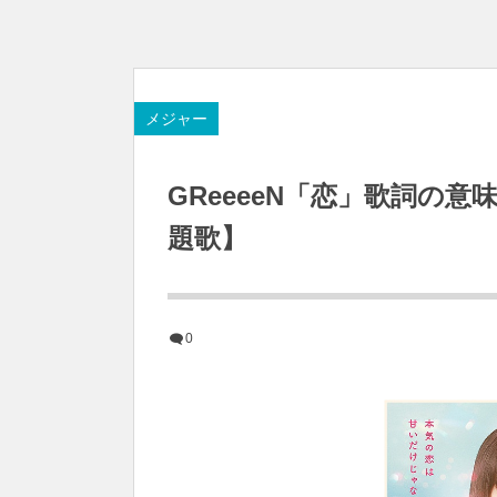
メジャー
GReeeeN「恋」歌詞の
題歌】
0