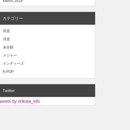
March, 2018
カテゴリー
邦楽
洋楽
未分類
メジャー
インディーズ
K-POP
Twitter
weets by ririkata_info