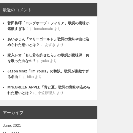
最近のコメント
菅田将暉「ロングホープ・フィリア」歌詞の意味が
素敵すぎる！
に
tomatomato
より
あいみょん「マリーゴールド」歌詞の意味や曲に込
められた想いとは？
に
あずき
より
家入レオ「もし君を許せたら」の歌詞が意味深！何
を歌った曲なの？
に
yuka
より
Jason Mraz「I’m Yours」の和訳。歌詞が素敵すぎ
る名曲！
に
hiko
より
Mrs.GREEN APPLE「青と夏」歌詞の意味や込めら
れた想いとは？
に
小笠原理人
より
アーカイブ
June, 2021