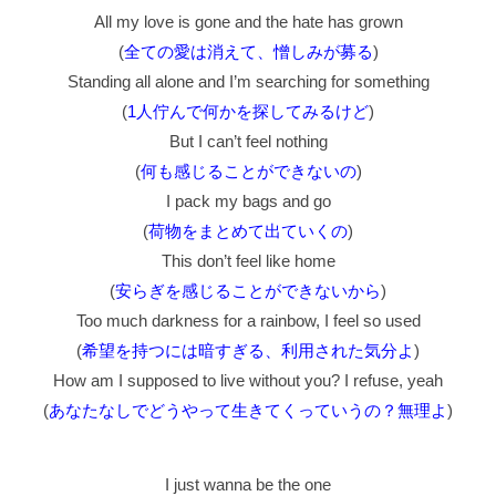
All my love is gone and the hate has grown
(
全ての愛は消えて、憎しみが募る
)
Standing all alone and I’m searching for something
(
1人佇んで何かを探してみるけど
)
But I can’t feel nothing
(
何も感じることができないの
)
I pack my bags and go
(
荷物をまとめて出ていくの
)
This don’t feel like home
(
安らぎを感じることができないから
)
Too much darkness for a rainbow, I feel so used
(
希望を持つには暗すぎる、利用された気分よ
)
How am I supposed to live without you? I refuse, yeah
(
あなたなしでどうやって生きてくっていうの？無理よ
)
I just wanna be the one