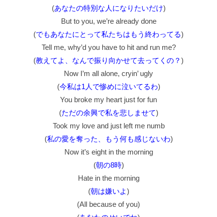
(
あなたの特別な人になりたいだけ
)
But to you, we’re already done
(
でもあなたにとって私たちはもう終わってる
)
Tell me, why’d you have to hit and run me?
(
教えてよ、なんで振り向かせて去ってくの？
)
Now I’m all alone, cryin’ ugly
(
今私は1人で惨めに泣いてるわ
)
You broke my heart just for fun
(
ただの余興で私を悲しませて
)
Took my love and just left me numb
(
私の愛を奪った、もう何も感じないわ
)
Now it’s eight in the morning
(
朝の8時
)
Hate in the morning
(
朝は嫌いよ
)
(All because of you)