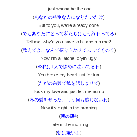
I just wanna be the one
(
あなたの特別な人になりたいだけ
)
But to you, we’re already done
(
でもあなたにとって私たちはもう終わってる
)
Tell me, why’d you have to hit and run me?
(
教えてよ、なんで振り向かせて去ってくの？
)
Now I’m all alone, cryin’ ugly
(
今私は1人で惨めに泣いてるわ
)
You broke my heart just for fun
(
ただの余興で私を悲しませて
)
Took my love and just left me numb
(
私の愛を奪った、もう何も感じないわ
)
Now it’s eight in the morning
(
朝の8時
)
Hate in the morning
(
朝は嫌いよ
)