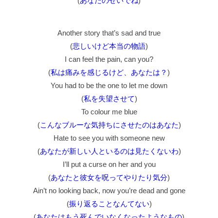
(
あなたのせいでね
)
Another story that’s sad and true
(
悲しいけど本当の物語
)
I can feel the pain, can you?
(
私は痛みを感じるけど、あなたは？
)
You had to be the one to let me down
(
私を失望させて
)
To colour me blue
(
こんなブルーな気持ちにさせたのはあなた
)
Hate to see you with someone new
(
あなたが新しい人といるのは見たくないわ
)
I’ll put a curse on her and you
(
あなたと彼女を呪ってやりたり気分
)
Ain’t no looking back, now you’re dead and gone
(
振り返ることなんてない
)
(
あなたはもう死んでいなくなったようなもの
)