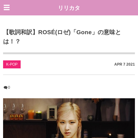
リリカタ
【歌詞和訳】ROSÉ(ロゼ)「Gone」の意味と
は！？
K-POP
APR
7
2021
0