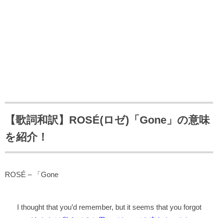
【歌詞和訳】ROSÉ(ロゼ)「Gone」の意味
を紹介！
ROSÉ – 「Gone
I thought that you’d remember, but it seems that you forgot