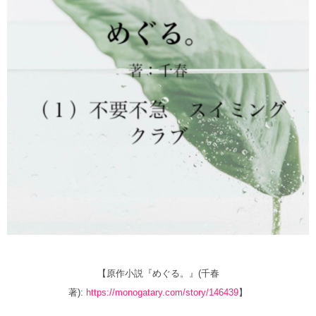
【原作小説『めぐる。』(千春
著):
https://monogatary.com/story/146439
】