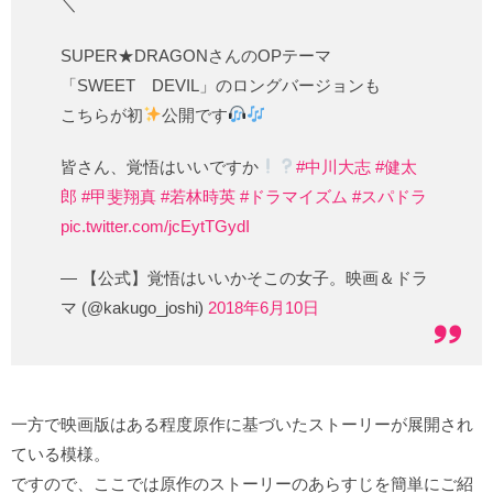
＼
SUPER★DRAGONさんのOPテーマ
「SWEET DEVIL」のロングバージョンも
こちらが初
公開です
皆さん、覚悟はいいですか
#中川大志
#健太
郎
#甲斐翔真
#若林時英
#ドラマイズム
#スパドラ
pic.twitter.com/jcEytTGydI
— 【公式】覚悟はいいかそこの女子。映画＆ドラ
マ (@kakugo_joshi)
2018年6月10日
一方で映画版はある程度原作に基づいたストーリーが展開され
ている模様。
ですので、ここでは原作のストーリーのあらすじを簡単にご紹