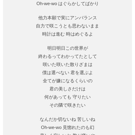
Oh-we-wo はぐらかしてばかり
他力本願で実にアンバランス
自力で咲こうとも思わないまま
時計は進む 時はめぐるよ
明日明日この世界が
終わるってわかってたとして
咲いた咲いた散りざまは
僕は選べない 君を選ぶよ
全てが嫌になるくらいの
君の美しさだけは
何があっても 守りたい
その隣で咲きたい
なんだか切ないね 苦しいね
Oh-we-wo 見惚れたのも幻