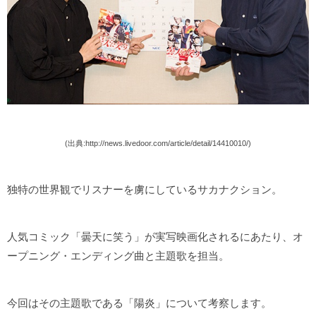
(出典:http://news.livedoor.com/article/detail/14410010/)
独特の世界観でリスナーを虜にしているサカナクション。
人気コミック「曇天に笑う」が実写映画化されるにあたり、オ
ープニング・エンディング曲と主題歌を担当。
今回はその主題歌である「陽炎」について考察します。