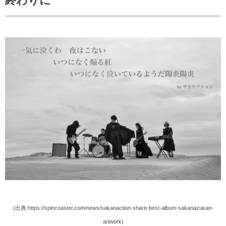
終わりに
(出典:https://spincoaster.com/news/sakanaction-share-best-album-sakanazukan-
artwork)