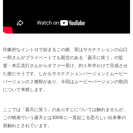
印象的なイントロで始まるこの曲、実はサカナクションの山口
一郎さんがプライベートでも親交のある「曇天に笑う」の監
督・本広克行さんからオファー受け、約１年半かけて完成させ
た曲だそうです。しかもサカナクションバージョンとムービー
バージョンの２種類があり、今回はムービーバージョンの歌詞
について考察します。
ここでは「曇天に笑う」のあらすじについては触れませんが、
この映画でいう曇天とは300年に一度起こる恐ろしい出来事の
前触れとされています。