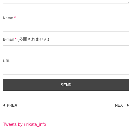
*
Name
*
(公開されません)
E-mail
URL
PREV
NEXT
Tweets by ririkata_info