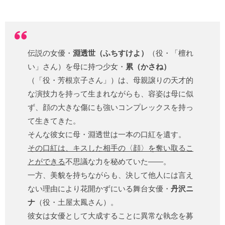
伝説の女優・
淵透世（ふちすけよ）
（役・「檀れ
い」さん）を母に持つ少女・
累（かさね）
（「役・芳根京子さん」）は、母親譲りの天才的
な演技力を持って生まれながらも、容姿は母に似
ず、顔の大きな傷にも強いコンプレックスを持っ
て生きてきた。
そんな彼女に母・淵透世は一本の口紅を遺す。
その口紅は、キスした相手の〈顔〉を奪い取るこ
とができる
不思議な力を秘めていた――。
一方、美貌を持ちながらも、決して他人には言え
ない理由により花開かずにいる舞台女優・
丹沢ニ
ナ
（役・土屋太鳳さん）。
彼女は女優として大成することに異常な執念を募