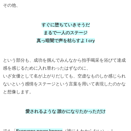
その他、
すぐに堕ちていきそうだ
まるで一人のステージ
真っ暗闇で声を枯らすよ I cry
という部分も、成功を掴んでみんなから拍手喝采を浴びて達成
感を感じるために入れ替わったはずなのに、
いざ女優として名が上がりだしても、空虚なものしか感じられ
ないという感情をステージという言葉を用いて表現したのかな
と想像します。
愛されるような 誰かになりたかっただけ
でも「
Everyone never knows
（誰にもわからない）」し、