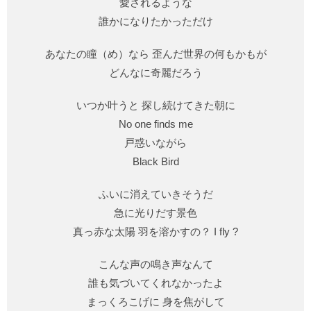
愛されるような
誰かになりたかっただけ
あなたの瞳（め）なら 歪んだ世界の何もかもが
どんなに奇麗だろう
いつか叶うと 探し続けてきた朝に
No one finds me
戸惑いながら
Black Bird
ふいに消えていきそうだ
急に光りだす景色
真っ赤な太陽 羽を溶かすの？ I fly ?
こんな声の鳴き声なんて
誰も気づいてくれなかったよ
まっくろこげに 身を焦がして