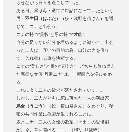
らせながら日々を過ごしていた。
ある日、累は母・透世に世話になっていたという
男・
羽生田（はぶた）
（役・浅野忠信さん）を通
じて、ニナと出会う。
ニナの持つ“美貌”と累の持つ“才能”。
自分の足りない部分を埋めるように導かれ、出会
った二人は、互いの目的の為、口紅の力を借り
て、入れ替わる事を決断する。
ニナの“美しさ”と累の“演技力“、どちらも兼ね備え
た完璧な女優“丹沢ニナ”は、一躍脚光を浴び始め
る。
これにより二人の欲求が満たされていく。。。
しかし、二人がともに恋に落ちた一人の演出家・
烏合（うごう）
（役・横山裕さん）をめぐり、秘
密の共同作業に亀裂が生まれることに。
累とニナ、二人の女優の欲望むき出しの愛憎劇
が、今、幕を開ける――。（HPより抜粋）