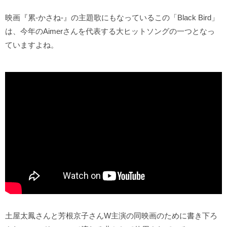
映画『累-かさね-』の主題歌にもなっているこの「Black Bird」
は、今年のAimerさんを代表する大ヒットソングの一つとなっ
ていますよね。
土屋太鳳さんと芳根京子さんW主演の同映画のために書き下ろ