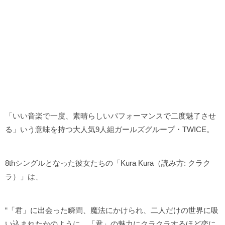
「いい音楽で一度、素晴らしいパフォーマンスで二度魅了させ
る」いう意味を持つ大人気9人組ガールズグループ・TWICE。
8thシングルとなった彼女たちの「Kura Kura（読み方: クラク
ラ）」は、
“「君」に出会った瞬間、魔法にかけられ、二人だけの世界に吸
い込まれたかのように、「君」の魅力にクラクラするほど恋に