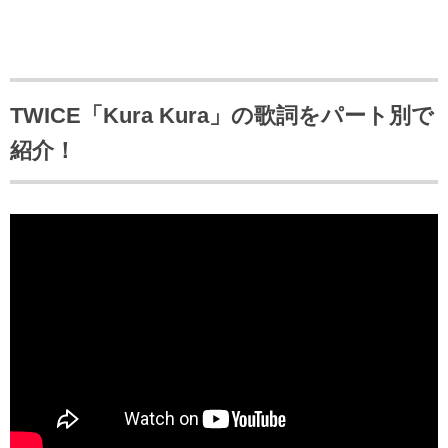
TWICE「Kura Kura」の歌詞をパート別で
紹介！