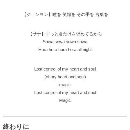
【ジョンヨン】瞳を 笑顔を その手を 言葉を
【サナ】ずっと君だけを求めてるから
Sowa sowa sowa sowa
Hora hora hora hora all night
Lost control of my heart and soul
(of my heart and soul)
magic
Lost control of my heart and soul
Magic
終わりに