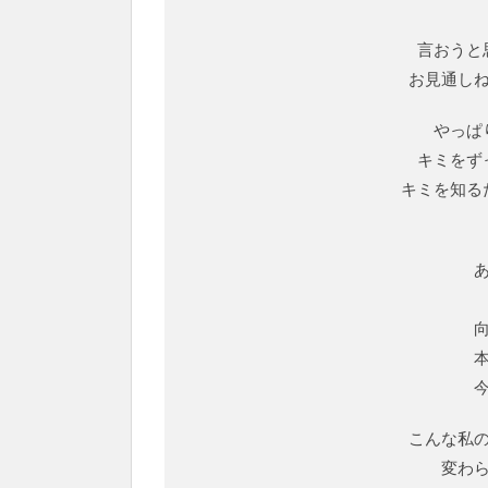
言おうと
お見通し
やっぱ
キミをず
キミを知る
こんな私
変わ