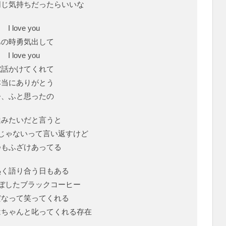
同じ気持ちだったらいいな
I love you
あの時勇気出して
I love you
電話かけてくれて
本当にありがとう
今、ふと思ったの
達みたいだと言うと
じゃないって言い返すけど
つもふざけあってる
熱く語り合う日もある
ぼしたブラックコーヒー
だなって笑ってくれる
はちゃんと叱ってくれる存在