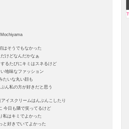
T
 Mochiyama
初はそうでもなかった
人だけどなんだかなぁ
をするたびにキミはスネるけど
ない地味なファッション
みたいな丸い顔も
たぶん私の方が好きだと思う
道アイスクリームはんぶんこしたり
に 今日も隣で笑ってるけど
り私はキミでよかった
っと好きでいてよかった