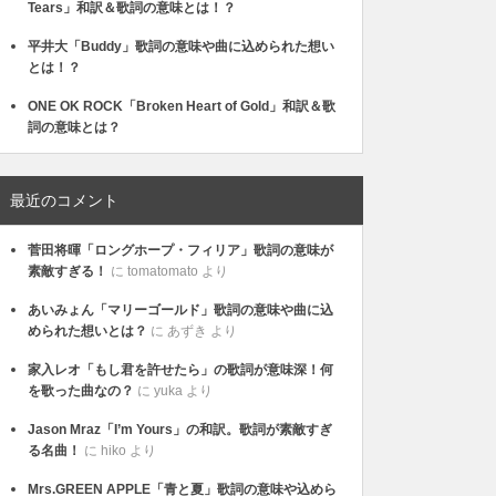
Tears」和訳＆歌詞の意味とは！？
平井大「Buddy」歌詞の意味や曲に込められた想い
とは！？
ONE OK ROCK「Broken Heart of Gold」和訳＆歌
詞の意味とは？
最近のコメント
菅田将暉「ロングホープ・フィリア」歌詞の意味が
素敵すぎる！
に
tomatomato
より
あいみょん「マリーゴールド」歌詞の意味や曲に込
められた想いとは？
に
あずき
より
家入レオ「もし君を許せたら」の歌詞が意味深！何
を歌った曲なの？
に
yuka
より
Jason Mraz「I’m Yours」の和訳。歌詞が素敵すぎ
る名曲！
に
hiko
より
Mrs.GREEN APPLE「青と夏」歌詞の意味や込めら