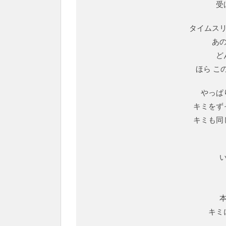
受
タイムスリップ
あ
ど
ほら こ
やっぱ
キミをず
キミも同
キミ