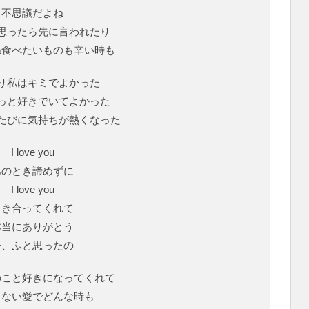
不思議だよね
思ったら先に言われたり
ね食べたいものも辛い時も
り私はキミでよかった
っと好きでいてよかった
たびに気持ちが熱くなった
I love you
あのとき諦めずに
I love you
向き合ってくれて
本当にありがとう
今、ふと思ったの
のこと好きになってくれて
らない愛でどんな時も