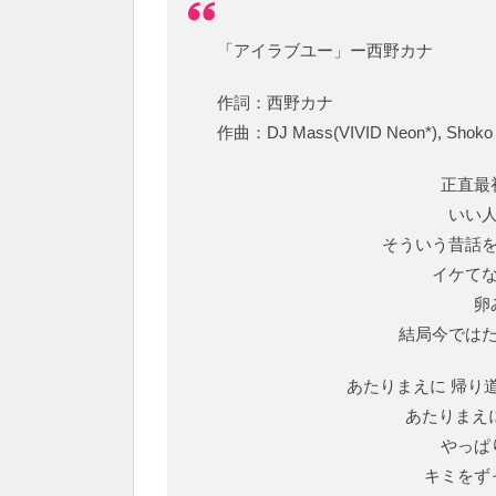
「アイラブユー」ー西野カナ
作詞：西野カナ
作曲：DJ Mass(VIVID Neon*), Shoko
正直最
いい
そういう昔話
イケて
卵
結局今では
あたりまえに 帰り
あたりまえ
やっぱ
キミをず