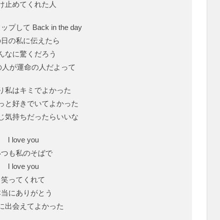
け止めてくれた人
して Back in the day
の日の私に伝えたら
んなに驚くだろう
の人が運命の人だよって
り私はキミでよかった
っと好きでいてよかった
じ気持ちだったらいいな
I love you
いつも私のそばで
I love you
笑ってくれて
本当にありがとう
に出会えてよかった