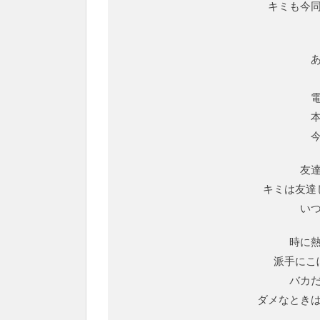
キミも今
友
キミは友達
い
時に
派手にこ
バカ
ダメなとき