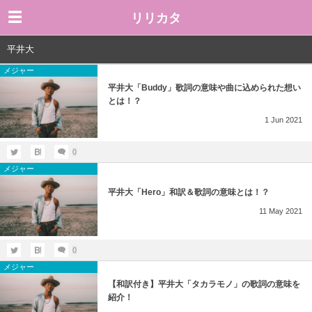
リリカタ
平井大
メジャー
平井大「Buddy」歌詞の意味や曲に込められた想い
とは！？
1
Jun
2021
0
メジャー
平井大「Hero」和訳＆歌詞の意味とは！？
11
May
2021
0
メジャー
【和訳付き】平井大「タカラモノ」の歌詞の意味を
紹介！