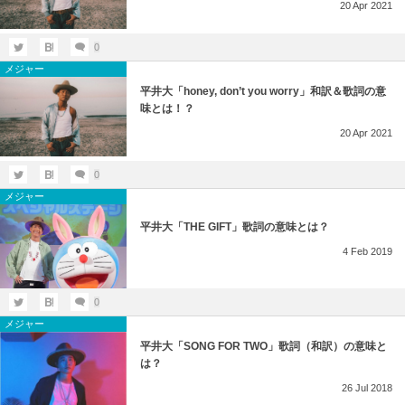
20
Apr
2021
0
メジャー
平井大「honey, don’t you worry」和訳＆歌詞の意
味とは！？
20
Apr
2021
0
メジャー
平井大「THE GIFT」歌詞の意味とは？
4
Feb
2019
0
メジャー
平井大「SONG FOR TWO」歌詞（和訳）の意味と
は？
26
Jul
2018