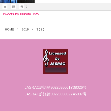
0
Tweets by ririkata_info
HOME
2019
3 ( 2 )
JASRAC許諾第9022595001Y38026号
JASRAC許諾第9022595002Y45037号