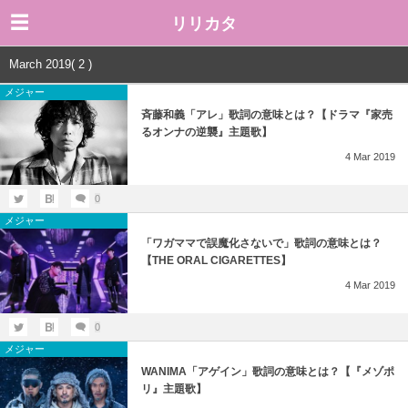
リリカタ
March 2019( 2 )
メジャー
斉藤和義「アレ」歌詞の意味とは？【ドラマ『家売
るオンナの逆襲』主題歌】
4
Mar
2019
0
メジャー
「ワガママで誤魔化さないで」歌詞の意味とは？
【THE ORAL CIGARETTES】
4
Mar
2019
0
メジャー
WANIMA「アゲイン」歌詞の意味とは？【『メゾポ
リ』主題歌】