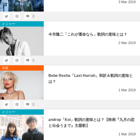
3
Mar
2019
0
メジャー
今市隆二「これが運命なら」歌詞の意味とは？
2
Mar
2019
0
洋楽
Bebe Rexha「Last Hurrah」和訳＆歌詞の意味と
は？
1
Mar
2019
0
メジャー
androp「Koi」歌詞の意味とは？【映画『九月の恋
と出会うまで』主題歌】
1
Mar
2019